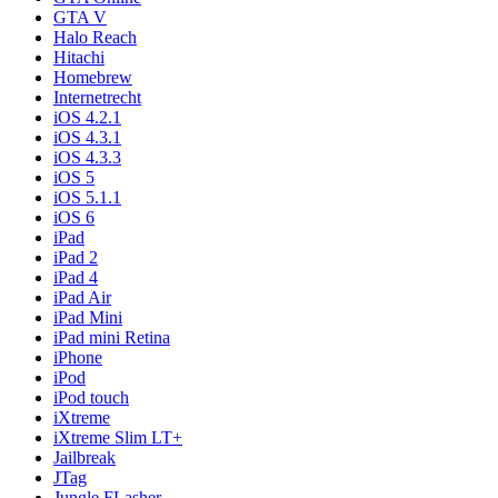
GTA V
Halo Reach
Hitachi
Homebrew
Internetrecht
iOS 4.2.1
iOS 4.3.1
iOS 4.3.3
iOS 5
iOS 5.1.1
iOS 6
iPad
iPad 2
iPad 4
iPad Air
iPad Mini
iPad mini Retina
iPhone
iPod
iPod touch
iXtreme
iXtreme Slim LT+
Jailbreak
JTag
Jungle FLasher