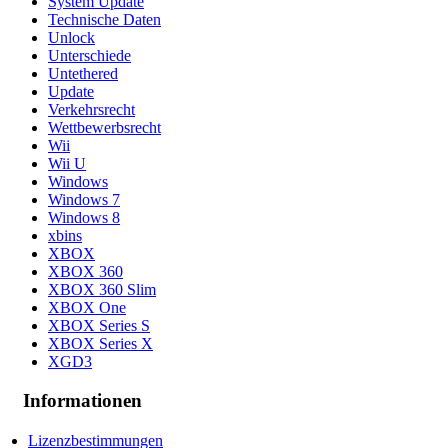
System Update
Technische Daten
Unlock
Unterschiede
Untethered
Update
Verkehrsrecht
Wettbewerbsrecht
Wii
Wii U
Windows
Windows 7
Windows 8
xbins
XBOX
XBOX 360
XBOX 360 Slim
XBOX One
XBOX Series S
XBOX Series X
XGD3
Informationen
Lizenzbestimmungen