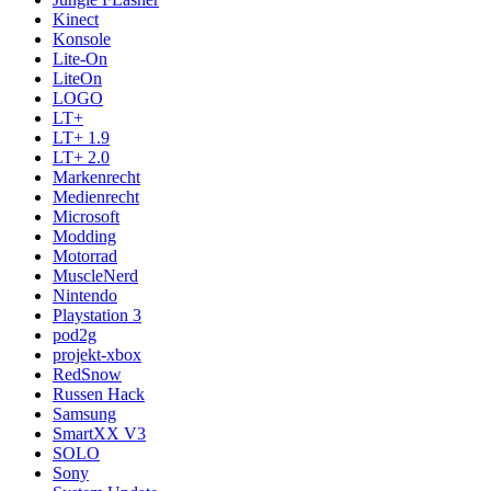
Kinect
Konsole
Lite-On
LiteOn
LOGO
LT+
LT+ 1.9
LT+ 2.0
Markenrecht
Medienrecht
Microsoft
Modding
Motorrad
MuscleNerd
Nintendo
Playstation 3
pod2g
projekt-xbox
RedSnow
Russen Hack
Samsung
SmartXX V3
SOLO
Sony