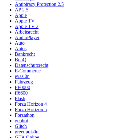
Antipiracy Protection 2.5
AP 2.5
Apple
Apple TV
Apple TV 2
Arbeitsrecht
AudioPlayer
Auto
Autos
Bankrecht
BenQ
Datenschutzrecht
E-Commerce
evasi0n
Fahrzeug
FF0000
ff6600
Flash
Forza Horizon 4
Forza Horizon 5
Forzathon
geohot
Glitch
greenpois0n
GTA Online