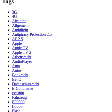
Tags
3G
4G
Absinthe
Allgemein
Ambilight
Antipiracy Protection 2.5
AP 2.5
Apple
Apple TV
Apple TV 2
Arbeitsrecht
AudioPlayer
Auto
Autos
Bankrecht
BenQ
Datenschutzrecht
E-Commerce
evasi0n
Fahrzeug
FF0000
ff6600
Flash