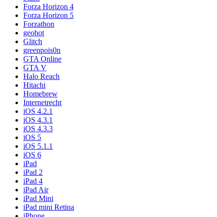
Forza Horizon 4
Forza Horizon 5
Forzathon
geohot
Glitch
greenpois0n
GTA Online
GTA V
Halo Reach
Hitachi
Homebrew
Internetrecht
iOS 4.2.1
iOS 4.3.1
iOS 4.3.3
iOS 5
iOS 5.1.1
iOS 6
iPad
iPad 2
iPad 4
iPad Air
iPad Mini
iPad mini Retina
iPhone