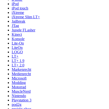
iPod
iPod touch
iXtreme
iXtreme Slim LT+
Jailbreak
JTag
Jungle FLasher
Kinect
Konsole
Lite-On
LiteOn
LOGO
LT+
LT+ 1.9
LT+ 2.0
Markenrecht
Medienrecht
Microsoft
Modding
Motorrad
MuscleNerd
Nintendo
Playstation 3
pod2g
projekt-xbox